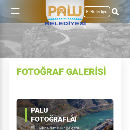
E-Belediye
FOTOĞRAF GALERISI
PALU
FOTOĞRAFLARI
1 adet albüm bulunmaktadır.