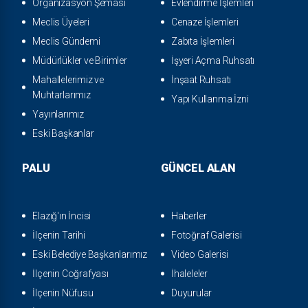
Organizasyon Şeması
Evlendirme İşlemleri
Meclis Üyeleri
Cenaze İşlemleri
Meclis Gündemi
Zabıta İşlemleri
Müdürlükler ve Birimler
İşyeri Açma Ruhsatı
Mahallelerimiz ve
İnşaat Ruhsatı
Muhtarlarımız
Yapı Kullanma İzni
Yayınlarımız
Eski Başkanlar
PALU
GÜNCEL ALAN
Elazığ'ın İncisi
Haberler
İlçenin Tarihi
Fotoğraf Galerisi
Eski Belediye Başkanlarımız
Video Galerisi
İlçenin Coğrafyası
İhaleleler
İlçenin Nüfusu
Duyurular