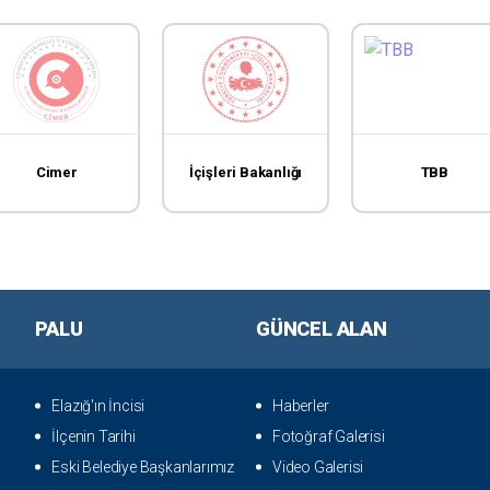
Cimer
İçişleri Bakanlığı
TBB
PALU
GÜNCEL ALAN
Elazığ'ın İncisi
Haberler
İlçenin Tarihi
Fotoğraf Galerisi
Eski Belediye Başkanlarımız
Video Galerisi