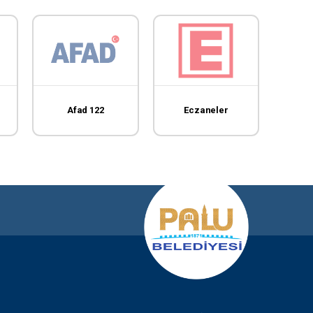
Afad 122
Eczaneler
T.C. E