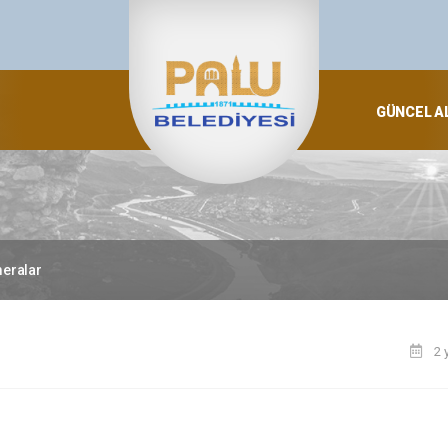
GÜNCEL A
eralar
2 