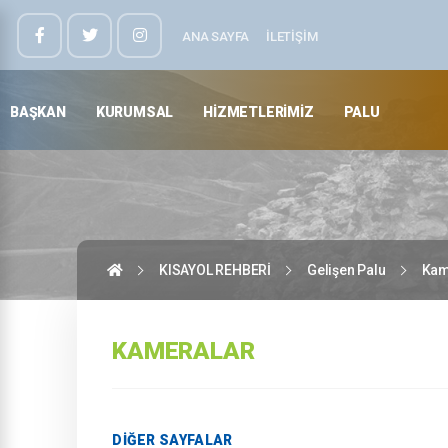
ANA SAYFA
İLETIŞIM
BAŞKAN
KURUMSAL
HIZMETLERIMIZ
PALU
KISAYOL REHBERİ
Gelişen Palu
Kam
KAMERALAR
DIĞER SAYFALAR