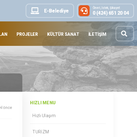
Öneri, İstek, Şikayet
E-Belediye
0 (424) 651 20 04
LAN
PROJELER
KÜLTÜR SANAT
İLETIŞIM
HIZLI MENU
yıl önce
Hızlı Ulaşım
TURİZM